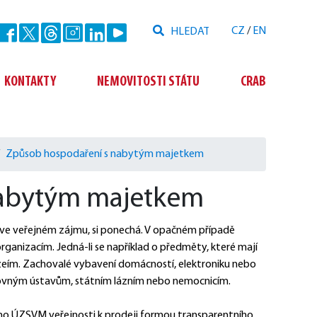
Hledat
CZ
/
EN
Odeslat
KONTAKTY
NEMOVITOSTI STÁTU
CRAB
Způsob hospodaření s nabytým majetkem
nabytým majetkem
ve veřejném zájmu, si ponechá. V opačném případě 
anizacím. Jedná-li se například o předměty, které mají 
eím. Zachovalé vybavení domácností, elektroniku nebo 
vným ústavům, státním lázním nebo nemocnicím.
 ho ÚZSVM veřejnosti k prodeji formou transparentního 