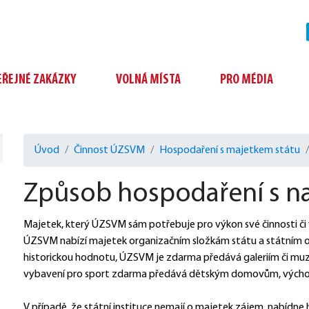
EŘEJNÉ ZAKÁZKY
VOLNÁ MÍSTA
PRO MÉDIA
Úvod
Činnost ÚZSVM
Hospodaření s majetkem státu
Způsob hospodaření s 
Majetek, který ÚZSVM sám potřebuje pro výkon své činnosti či 
ÚZSVM nabízí majetek organizačním složkám státu a státním org
historickou hodnotu, ÚZSVM je zdarma předává galeriím či muz
vybavení pro sport zdarma předává dětským domovům, výcho
V případě, že státní instituce nemají o majetek zájem, nabídne