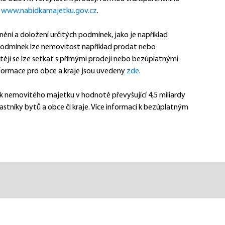
 
www.nabidkamajetku.gov.cz
. 
ní a doložení určitých podmínek, jako je například 
podmínek lze nemovitost například prodat nebo 
ěji se lze setkat s přímými prodeji nebo bezúplatnými 
formace pro obce a kraje jsou uvedeny 
zde
. 
nemovitého majetku v hodnotě převyšující 4,5 miliardy 
lastníky bytů a obce či kraje. Více informací k bezúplatným 