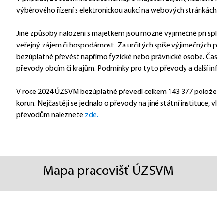
výběrového řízení s elektronickou aukcí na webových stránkách
Jiné způsoby naložení s majetkem jsou možné výjimečně při splně
veřejný zájem či hospodárnost. Za určitých spíše výjimečných 
bezúplatně převést napřímo fyzické nebo právnické osobě. Čast
převody obcím či krajům. Podmínky pro tyto převody a další in
V roce 2024 ÚZSVM bezúplatně převedl celkem 143 377 položek 
korun. Nejčastěji se jednalo o převody na jiné státní instituce, v
převodům naleznete 
zde.
Mapa pracovišť ÚZSVM