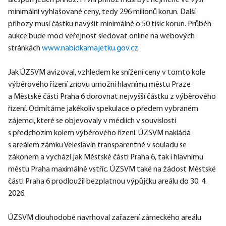
alespoň jeden příhoz. První příhoz musí být nejméně ve výši 
minimální vyhlašované ceny, tedy 296 milionů korun. Další 
příhozy musí částku navýšit minimálně o 50 tisíc korun. Průběh 
aukce bude moci veřejnost sledovat online na webových 
stránkách 
www.nabidkamajetku.gov.cz
.
Jak ÚZSVM avizoval, vzhledem ke snížení ceny v tomto kole 
výběrového řízení znovu umožní hlavnímu městu Praze 
a Městské části Praha 6 dorovnat nejvyšší částku z výběrového 
řízení. Odmítáme jakékoliv spekulace o předem vybraném 
zájemci, které se objevovaly v médiích v souvislosti 
s předchozím kolem výběrového řízení. ÚZSVM nakládá 
s areálem zámku Veleslavín transparentně v souladu se 
zákonem a vychází jak Městské části Praha 6, tak i hlavnímu 
městu Praha maximálně vstříc. ÚZSVM také na žádost Městské 
části Praha 6 prodloužil bezplatnou výpůjčku areálu do 30. 4. 
2026. 
ÚZSVM dlouhodobě navrhoval zařazení zámeckého areálu 