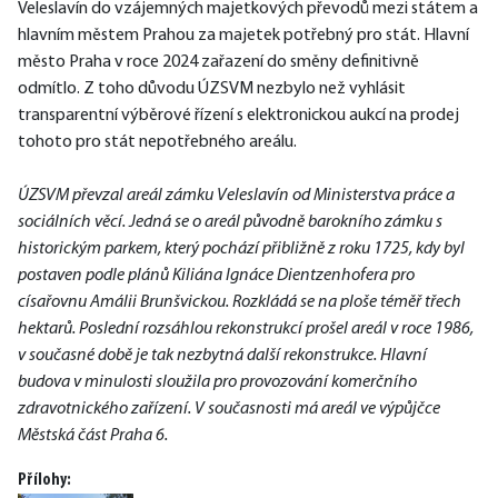
Veleslavín do vzájemných majetkových převodů mezi státem a 
hlavním městem Prahou za majetek potřebný pro stát. Hlavní 
město Praha v roce 2024 zařazení do směny definitivně 
odmítlo. Z toho důvodu ÚZSVM nezbylo než vyhlásit 
transparentní výběrové řízení s elektronickou aukcí na prodej 
tohoto pro stát nepotřebného areálu.
ÚZSVM převzal areál zámku Veleslavín od Ministerstva práce a 
sociálních věcí. Jedná se o areál původně barokního zámku s 
historickým parkem, který pochází přibližně z roku 1725, kdy byl 
postaven podle plánů Kiliána Ignáce Dientzenhofera pro 
císařovnu Amálii Brunšvickou. Rozkládá se na ploše téměř třech 
hektarů. Poslední rozsáhlou rekonstrukcí prošel areál v roce 1986, 
v současné době je tak nezbytná další rekonstrukce. Hlavní 
budova v minulosti sloužila pro provozování komerčního 
zdravotnického zařízení. V současnosti má areál ve výpůjčce 
Městská část Praha 6.  
Přílohy: