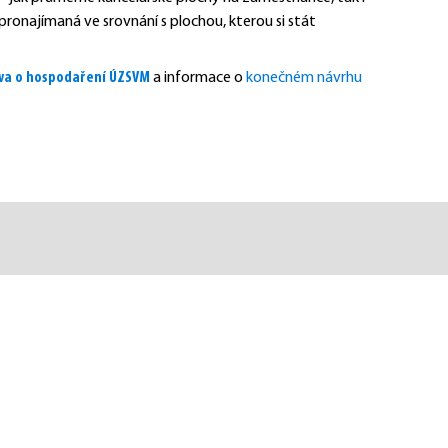
pronajímaná ve srovnání s plochou, kterou si stát
áva o hospodaření ÚZSVM
a informace o
konečném návrhu