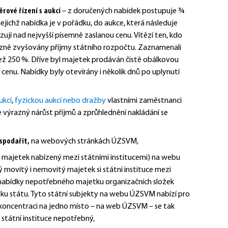
rové řízení s aukcí
– z doručených nabídek postupuje ¾
jejichž nabídka je v pořádku, do aukce, která následuje
zují nad nejvyšší písemně zaslanou cenu. Vítězí ten, kdo
razně zvyšovány příjmy státního rozpočtu. Zaznamenali
než 250 %.
Dříve byl majetek prodáván čistě obálkovou
ší cenu. Nabídky byly otevírány i několik dnů po uplynutí
ukcí
,
fyzickou aukcí nebo dražby
vlastními zaměstnanci
výrazný nárůst příjmů a zprůhlednění nakládání se
ospodařit
,
na webových stránkách ÚZSVM,
. majetek nabízený mezi státními institucemi) na webu
movitý i nemovitý majetek si státní instituce mezi
 nabídky nepotřebného majetku organizačních složek
etku státu. Tyto státní subjekty na webu ÚZSVM nabízí pro
 koncentraci na jedno místo – na web ÚZSVM – se tak
státní instituce nepotřebný,