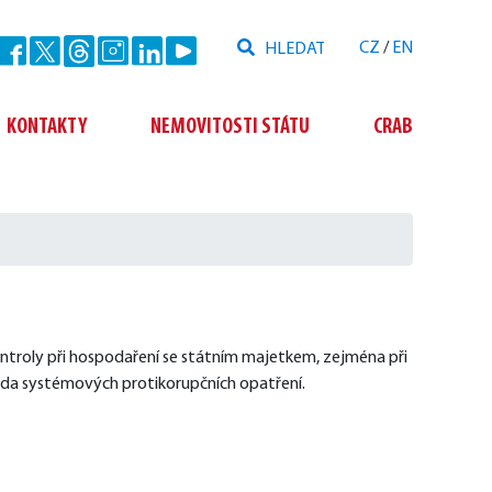
Hledat
CZ
/
EN
Odeslat
KONTAKTY
NEMOVITOSTI STÁTU
CRAB
ntroly při hospodaření se státním majetkem, zejména při 
řada systémových protikorupčních opatření.