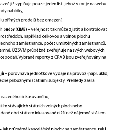
azeč již vyplňuje pouze jeden list, jehož vzor je na webu
ady nabídky,
M
u přímých prodejů bez omezení
,
ch budov (CRAB)
– veřejnost tak může zjistit a kontrolovat
prostředcích, například celkovou a volnou plochu
a jednoho zaměstnance, počet umístěných zaměstnanců,
nájemné. ÚZSVM průběžně zveřejňuje na svých webových
hospodaří. Vybrané reporty z CRAB jsou zveřejňovány na
ajů
– porovnává jednotkové výdaje na provoz (např. úklid,
ěcně příbuznými státními subjekty. Přehledy zasílá
hrazeného i inkasovaného
,
itím stávajících státních volných ploch nebo
 dané obci státem inkasované nižší než nájemné státem
–
jak průměrné kancelářské plochy na zaměstnance, tak i