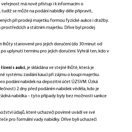
 veřejnost má nově přístup i k informacím o
 tudíž se může na podání nabídky déle připravit,
ených při prodeji majetku formou fyzické aukce i dražby.
 prostředcích a státním majetku.
Dříve byl prodej
n lhůty stanovené pro jejich doručení (do 30 minut od
 po uplynutí termínu pro jejich doručení. Vyhrál ten, kdo v
řízení s aukcí
,
je skládána ve stejné lhůtě, která je
ně systému zasílání kaucí při zájmu o koupi majetku.
m pro podání nabídek na depozitní účet ÚZSVM. Úzká
ečnost) 2 dny před podáním nabídek věděla, kdo je
 žádná nabídka – tyto případy byly bez možnosti sankce
nožství údajů, které uchazeči povinně uvádí ve své
eče pro formální vady nabídky. Dříve byli uchazeči