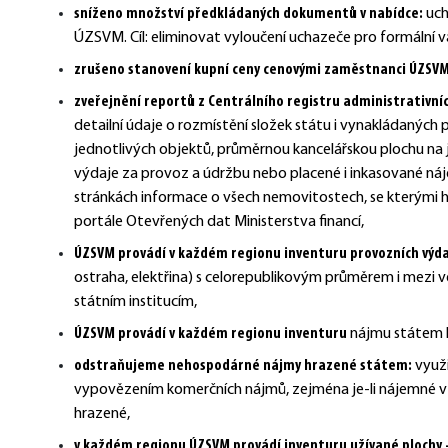
sníženo množství předkládaných dokumentů v nabídce:
uch
ÚZSVM. Cíl: eliminovat vyloučení uchazeče pro formální v
zrušeno stanovení kupní ceny cenovými zaměstnanci ÚZSV
zveřejnění reportů z Centrálního registru administrativní
detailní údaje o rozmístění složek státu i vynakládaných 
jednotlivých objektů, průměrnou kancelářskou plochu n
výdaje za provoz a údržbu nebo placené i inkasované 
stránkách informace o všech nemovitostech, se kterými 
portále Otevřených dat Ministerstva financí,
ÚZSVM provádí v každém regionu inventuru provozních výd
ostraha, elektřina) s celorepublikovým průměrem i mezi v
státním institucím,
ÚZSVM provádí v každém regionu inventuru
nájmu státem 
odstraňujeme nehospodárné nájmy hrazené
státem
:
využ
vypovězením komerčních nájmů, zejména je-li nájemné v
hrazené,
v každém regionu ÚZSVM provádí inventuru užívané plochy