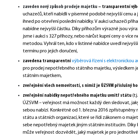
zaveden nový způsob prodeje majetku
– transparentní výbě
uchazečů, kteří nabídli v písemné podobě nejvyšší cenu a 
ihned po otevření poslední nabídky. V aukci uchazeči přiha
nabídne nejvyšší částku. Díky příhozům výrazně jsou vý
jsme i aukci s 327 příhozy, nebo nárůst kupní ceny o více 
metodou
. Vyhrál ten, kdo v listinné nabídce uvedl nejvyš
termínu pro jejich doručení,
zavedena transparentní
výběrová řízení s elektronickou a
pro prodej nepotřebného státního majetku, výsledkem je 
státním majetkem,
zveřejnění všech nemovitostí, s nimiž je ÚZSVM příslušný h
zveřejnění nabídky nepotřebného majetku uvnitř státu
(tj
ÚZSVM – veřejnost má možnost každý den sledovat, jaký 
sebou nabízí. Konkrétně od 1. března 2016 zpřístupněny
státu a státních organizací, které se řídí zákonem o maj
sebe nepotřebný majetek jiným státním institucím. Díky
může veřejnost dozvědět, jaký majetek je pro jednotlivé 