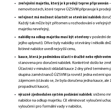
zveřejnění majetku, který je k prodeji teprve připravován
–
nemovitostech, které teprve ÚZSVM připravuje k prodeji,
veřejnost má možnost účastnit se otevírání nabídek
doruč
Každý tak může být přítomen u rozhodování o veřejných
majetku neveřejný
,
nabídky na odkup majetku musí být otevřeny
v poslední de
jejího uplynutí)
. Dříve byly nabídky otevírány i několik dnů
listinné nabídce uvedl nejvyšší cenu,
kauce
, která je podmínkou účasti v dražbě nebo výběrovém 
stanovena pro doručení nabídek
. Konkrétně došlo ke změ
Účastníci v minulosti skládali kauce 2 dny před termíne
skupina zaměstnanců ÚZSVM (a rovněž jedna externí spol
zájemcem (stávalo se, že byla doručena jedna kauce, ale
propadnutí kauce),
výrazně zjednodušen systém podávání nabídek
: sníženo m
nabídce na odkup majetku. Cíl: eliminovat vyloučení uchaz
vyloučeni i pro formální vady v nabídce,