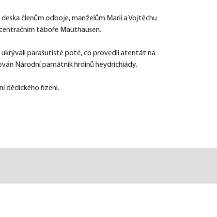
tní deska členům odboje, manželům Marii a Vojtěchu 
koncentračním táboře Mauthausen.
 ukrývali parašutisté poté, co provedli atentát na 
ván Národní památník hrdinů heydrichiády.
í dědického řízení.