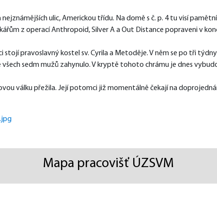
ích nejznámějších ulic, Americkou třídu. Na domě s č. p. 4 tu visí pamě
adkářům z operací Anthropoid, Silver A a Out Distance popraveni v 
 stojí pravoslavný kostel sv. Cyrila a Metoděje. V něm se po tři týdny
 všech sedm mužů zahynulo. V kryptě tohoto chrámu je dnes vybudo
vou válku přežila. Její potomci již momentálně čekají na doprojednán
Mapa pracovišť ÚZSVM