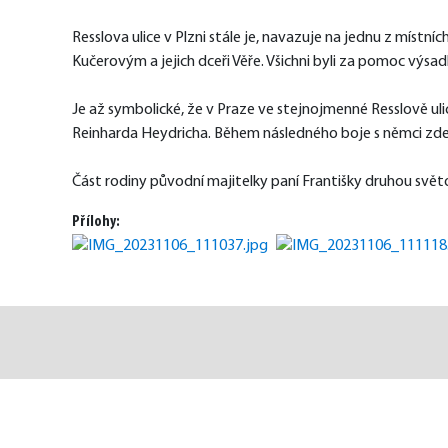
Resslova ulice v Plzni stále je, navazuje na jednu z místn
Kučerovým a jejich dceři Věře. Všichni byli za pomoc výs
Je až symbolické, že v Praze ve stejnojmenné Resslově ulici
Reinharda Heydricha. Během následného boje s němci zde
Část rodiny původní majitelky paní Františky druhou světo
Přílohy: