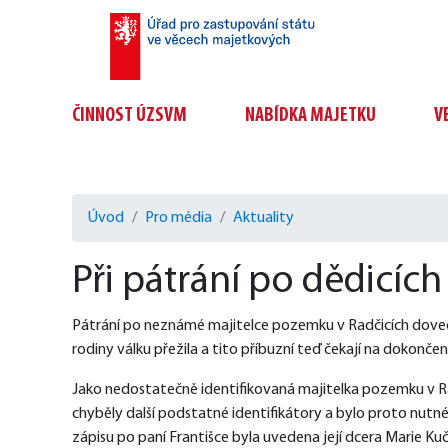
ČINNOST ÚZSVM
NABÍDKA MAJETKU
V
Úvod
Pro média
Aktuality
Při pátrání po dědicích
Pátrání po neznámé majitelce pozemku v Radčicích doved
rodiny válku přežila a tito příbuzní teď čekají na dokončen
Jako nedostatečně identifikovaná majitelka pozemku v Ra
chyběly další podstatné identifikátory a bylo proto nutn
zápisu po paní Františce byla uvedena její dcera Marie Kuč