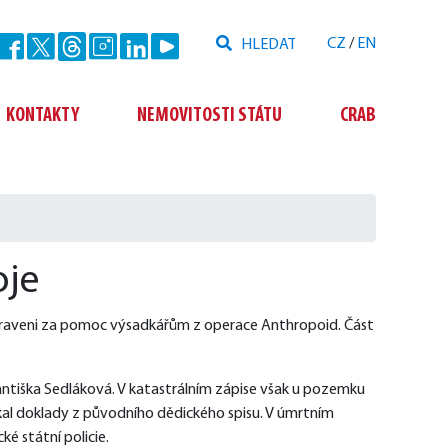
Hledat
CZ
/
EN
Odeslat
KONTAKTY
NEMOVITOSTI STÁTU
CRAB
oje
praveni za pomoc výsadkářům z operace Anthropoid. Část 
antiška Sedláková. V katastrálním zápise však u pozemku 
kal doklady z původního dědického spisu. V úmrtním 
é státní policie.