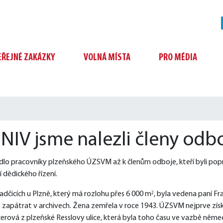
EŘEJNÉ ZAKÁZKY
VOLNÁ MÍSTA
PRO MÉDIA
 NIV jsme nalezli členy odb
lo pracovníky plzeňského ÚZSVM až k členům odboje, kteří byli po
í dědického řízení.
dčicích u Plzně, který má rozlohu přes 6 000 m
, byla vedena paní Fr
2
é zapátrat v archivech. Žena zemřela v roce 1943. ÚZSVM nejprve zís
erová z plzeňské Resslovy ulice, která byla toho času ve vazbě německ