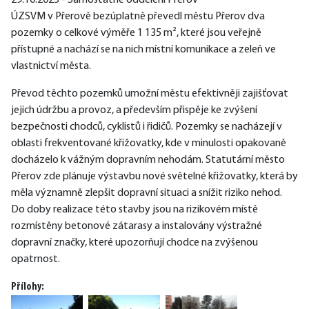
29.10.2025 - Samostatné oddělení Přerov
ÚZSVM v Přerově bezúplatně převedl městu Přerov dva 
pozemky o celkové výměře 1 135 m², které jsou veřejně 
přístupné a nachází se na nich místní komunikace a zeleň ve 
vlastnictví města.
Převod těchto pozemků umožní městu efektivněji zajišťovat 
jejich údržbu a provoz, a především přispěje ke zvýšení 
bezpečnosti chodců, cyklistů i řidičů. Pozemky se nacházejí v 
oblasti frekventované křižovatky, kde v minulosti opakovaně 
docházelo k vážným dopravním nehodám. Statutární město 
Přerov zde plánuje výstavbu nové světelné křižovatky, která by 
měla významně zlepšit dopravní situaci a snížit riziko nehod.
Do doby realizace této stavby jsou na rizikovém místě 
rozmístěny betonové zátarasy a instalovány výstražné 
dopravní značky, které upozorňují chodce na zvýšenou 
opatrnost.
Přílohy: