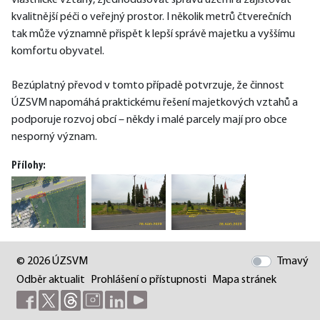
vlastnické vztahy, zjednodušovat správu území a zajišťovat 
kvalitnější péči o veřejný prostor. I několik metrů čtverečních 
tak může významně přispět k lepší správě majetku a vyššímu 
komfortu obyvatel.
Bezúplatný převod v tomto případě potvrzuje, že činnost 
ÚZSVM napomáhá praktickému řešení majetkových vztahů a 
podporuje rozvoj obcí – někdy i malé parcely mají pro obce 
nesporný význam.
Přílohy:
© 2026 ÚZSVM
Tmavý
Odběr aktualit
Prohlášení o přístupnosti
Mapa stránek