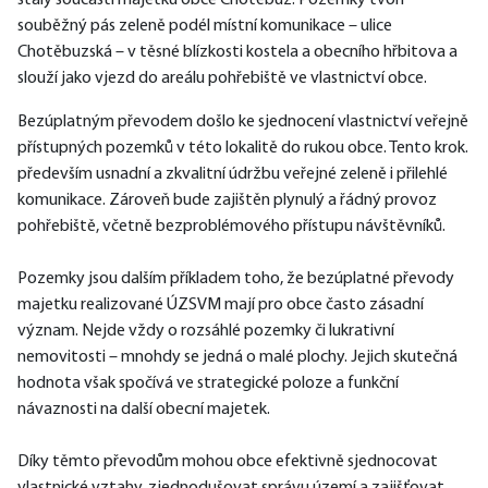
staly součástí majetku obce Chotěbuz. Pozemky tvoří 
souběžný pás zeleně podél místní komunikace – ulice 
Chotěbuzská – v těsné blízkosti kostela a obecního hřbitova a 
slouží jako vjezd do areálu pohřebiště ve vlastnictví obce. 
Bezúplatným převodem došlo ke sjednocení vlastnictví veřejně 
přístupných pozemků v této lokalitě do rukou obce. Tento krok. 
především usnadní a zkvalitní údržbu veřejné zeleně i přilehlé 
komunikace. Zároveň bude zajištěn plynulý a řádný provoz 
pohřebiště, včetně bezproblémového přístupu návštěvníků.
Pozemky jsou dalším příkladem toho, že bezúplatné převody 
majetku realizované ÚZSVM mají pro obce často zásadní 
význam. Nejde vždy o rozsáhlé pozemky či lukrativní 
nemovitosti – mnohdy se jedná o malé plochy. Jejich skutečná 
hodnota však spočívá ve strategické poloze a funkční 
návaznosti na další obecní majetek.
Díky těmto převodům mohou obce efektivně sjednocovat 