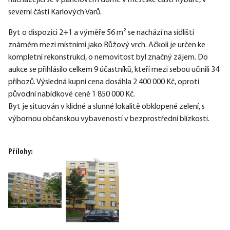
nacházející se v panelovém domě v městské části Rybáře, v 
severní části Karlových Varů.
Byt o dispozici 2+1 a výměře 56 m² se nachází na sídlišti 
známém mezi místními jako Růžový vrch. Ačkoli je určen ke 
kompletní rekonstrukci, o nemovitost byl značný zájem. Do 
aukce se přihlásilo celkem 9 účastníků, kteří mezi sebou učinili 34 
příhozů. Výsledná kupní cena dosáhla 2 400 000 Kč, oproti 
původní nabídkové ceně 1 850 000 Kč.
Byt je situován v klidné a slunné lokalitě obklopené zelení, s 
výbornou občanskou vybaveností v bezprostřední blízkosti.
Přílohy: