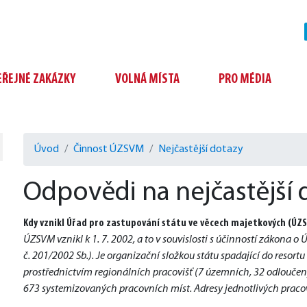
EŘEJNÉ ZAKÁZKY
VOLNÁ MÍSTA
PRO MÉDIA
Úvod
Činnost ÚZSVM
Nejčastější dotazy
Odpovědi na nejčastější 
Kdy vznikl Úřad pro zastupování státu ve věcech majetkových (ÚZ
ÚZSVM vznikl k 1. 7. 2002, a to v souvislosti s účinností zákona 
č. 201/2002 Sb.). Je organizační složkou státu spadající do resort
prostřednictvím regionálních pracovišť (7 územních, 32 odloučený
673 systemizovaných pracovních míst. Adresy jednotlivých pracov