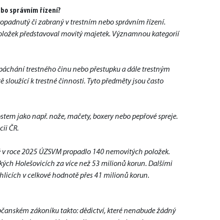
bo správním řízení?
opadnutý či zabraný v trestním nebo správním řízení. 
položek představoval movitý majetek. Významnou kategorií 
spáchání trestného činu nebo přestupku a dále trestným 
sloužící k trestné činnosti. Tyto předměty jsou často 
tem jako např. nože, mačety, boxery nebo pepřové spreje. 
ii ČR.
ě v roce 2025 ÚZSVM propadlo 140 nemovitých položek. 
kých Holešovicích za více než 53 milionů korun. Dalšími 
licích v celkové hodnotě přes 41 milionů korun.
čanském zákoníku takto: dědictví, které nenabude žádný 