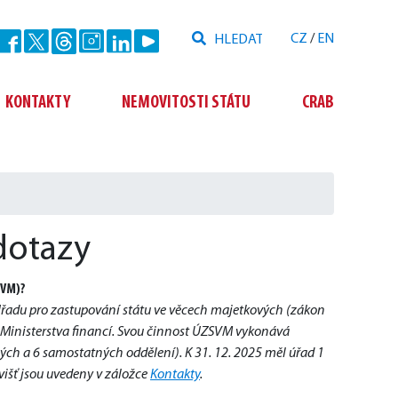
Hledat
CZ
/
EN
Odeslat
KONTAKTY
NEMOVITOSTI STÁTU
CRAB
dotazy
SVM)?
o Úřadu pro zastupování státu ve věcech majetkových (zákon 
u Ministerstva financí. Svou činnost ÚZSVM vykonává 
ch a 6 samostatných oddělení). K 31. 12. 2025 měl úřad 1 
išť jsou uvedeny v záložce 
Kontakty
.