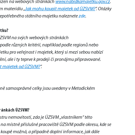
abízen na webových stránkách 
www.nabidkamajetku.gov.cz
. 
m materiálu „
Jak mohu koupit majetek od ÚZSVM?
“. Otázky 
epotřebného státního majetku naleznete 
zde
.
etku?
Přehled o nabízeném nemovitém i movitém majetku zveřejňuje ÚZSVM na svých webových stránkách 
 podle různých kritérií, například podle regionů nebo 
ku pro veřejnost i majetek, který si mezi sebou nabízí 
ní, ale i ty teprve k prodeji či pronájmu připravované. 
t majetek od ÚZSVM?
“.
ě samosprávné celky jsou uvedeny v Metodickém 
tránkách ÚZSVM?
astru nemovitostí, zda je ÚZSVM „vlastníkem“ této 
na místně příslušné pracoviště ÚZSVM podle okresu, kde se 
e koupě možná, a případně doplní informace, jak dále 