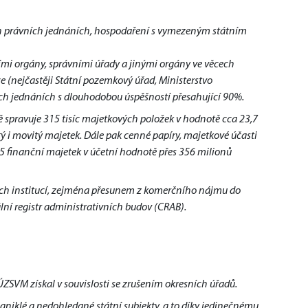
h právních jednáních, hospodaření s vymezeným státním 
mi orgány, správními úřady a jinými orgány ve věcech
ce (nejčastěji Státní pozemkový úřad, Ministerstvo
ních jednáních s dlouhodobou úspěšností přesahující 90%.
spravuje 315 tisíc majetkových položek v hodnotě cca 23,7
 i movitý majetek. Dále pak cenné papíry, majetkové účasti
25 finanční majetek v účetní hodnotě přes 356 milionů
ch institucí, zejména přesunem z komerčního nájmu do
ní registr administrativních budov (CRAB).
ÚZSVM získal v souvislosti se zrušením okresních úřadů.
niklé a nedohledané státní subjekty, a to díky jedinečnému