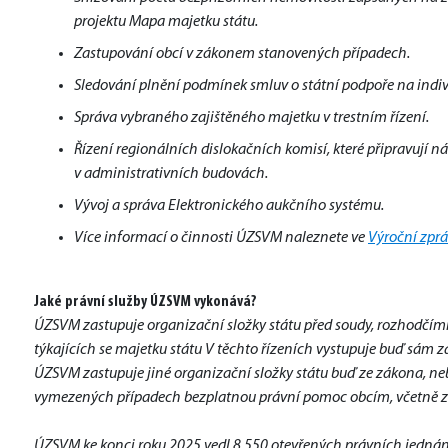
projektu Mapa majetku státu.
Zastupování obcí v zákonem stanovených případech.
Sledování plnění podmínek smluv o státní podpoře na indiv
Správa vybraného zajištěného majetku v trestním řízení.
Řízení regionálních dislokačních komisí, které připravují n
v administrativních budovách.
Vývoj a správa Elektronického aukčního systému.
Více informací o činnosti ÚZSVM naleznete ve
Výroční zpr
Jaké právní služby ÚZSVM vykonává?
ÚZSVM zastupuje organizační složky státu před soudy, rozhodčími
týkajících se majetku státu V těchto řízeních vystupuje buď sám za
ÚZSVM zastupuje jiné organizační složky státu buď ze zákona, n
vymezených případech bezplatnou právní pomoc obcím, včetně z
ÚZSVM ke konci roku 2025 vedl 8 550 otevřených právních jednání 