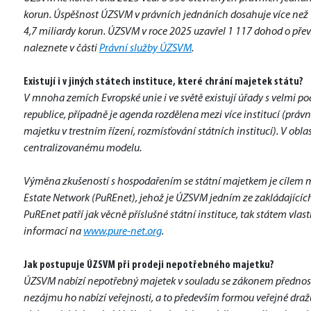
korun. Úspěšnost ÚZSVM v právních jednáních dosahuje více než 90
4,7 miliardy korun. ÚZSVM v roce 2025 uzavřel 1 117 dohod o převz
naleznete v části 
Právní služby ÚZSVM
.
Existují i v jiných státech instituce, které chrání majetek státu?
V mnoha zemích Evropské unie i ve světě existují úřady s velmi p
republice, případně je agenda rozdělena mezi více institucí (práv
majetku v trestním řízení, rozmísťování státních institucí). V obla
centralizovanému modelu.
Výměna zkušeností s hospodařením se státní majetkem je cílem m
Estate Network (PuREnet), jehož je ÚZSVM jedním ze zakládajícíc
PuREnet patří jak věcně příslušné státní instituce, tak státem vla
informací na 
www.pure-net.org
.
Jak postupuje ÚZSVM při prodeji nepotřebného majetku?                              
ÚZSVM nabízí nepotřebný majetek v souladu se zákonem přednostn
nezájmu ho nabízí veřejnosti, a to především formou veřejné dražb