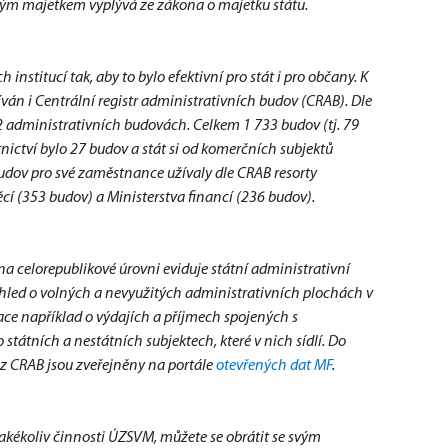
ytým majetkem vyplývá ze zákona o majetku státu.
stitucí tak, aby to bylo efektivní pro stát i pro občany. K 
ván i Centrální registr administrativních budov (CRAB). 
Dle 
2 administrativních budovách. Celkem 1 733 budov (tj. 79 
nictví bylo 27 budov a stát si od komerčních subjektů 
udov pro své zaměstnance užívaly dle CRAB resorty 
ěcí (353 budov) a Ministerstva financí (236 budov).
na celorepublikové úrovni eviduje státní administrativní 
ehled o volných a nevyužitých administrativních plochách v 
ce například o výdajích a příjmech spojených s 
tátních a nestátních subjektech, které v nich sídlí. Do 
 CRAB jsou zveřejněny na portále 
otevřených dat MF
.
jakékoliv činnosti ÚZSVM, můžete se obrátit se svým 