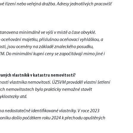
 řízení nebo veřejná dražba. Adresy jednotlivých pracovišť 
tanovena minimálně ve výši v místě a čase obvyklé. 
oceňování majetku, příslušnou oceňovací vyhláškou, a 
sti, jsou oceněny na základě znaleckého posudku, 
. Do minimální kupní ceny se započítávají mimo jiné i 
vaných vlastníků v katastru nemovitostí?
ostí vlastníka nemovitosti. ÚZSVM prováděl vlastní šetření 
vých nemovitostech bylo prakticky nemožné stavět 
yklostezky atd. 
 nedostatečně identifikované vlastníky. V roce 2023 
koníku došlo počátkem roku 2024 k přechodu opuštěných 