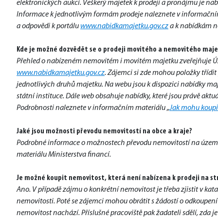
elektronických aukcí. Veškerý majetek k prodeji a pronájmu je n
Informace k jednotlivým formám prodeje naleznete v informační
a odpovědi k portálu 
www.nabidkamajetku.gov.cz
 a k nabídkám n
Kde je možné dozvědět se o prodeji movitého a nemovitého maj
www.nabidkamajetku.gov.cz
. Zájemci si zde mohou položky třídit
jednotlivých druhů majetku. Na webu jsou k dispozici nabídky majet
státní instituce. Dále web obsahuje nabídky, které jsou právě aktuál
Podrobnosti naleznete v informačním materiálu „
Jak mohu koupi
Jaké jsou možnosti převodu nemovitostí na obce a kraje?
Podrobné informace o možnostech převodu nemovitostí na územn
materiálu Ministerstva financí.
Je možné koupit nemovitost, která není nabízena k prodeji na s
Ano. V případě zájmu o konkrétní nemovitost je třeba zjistit v kat
nemovitosti. Poté se zájemci mohou obrátit s žádostí o odkoupení 
nemovitost nachází. Příslušné pracoviště pak žadateli sdělí, zda j