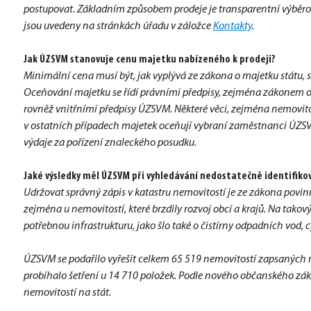
postupovat. Základním způsobem prodeje je transparentní výběrové
jsou uvedeny na stránkách úřadu v záložce 
Kontakty
.
Jak ÚZSVM stanovuje cenu majetku nabízeného k prodeji?
Minimální cena musí být, jak vyplývá ze zákona o majetku státu, s
Oceňování majetku se řídí právními předpisy, zejména zákonem o 
rovněž vnitřními předpisy ÚZSVM. Některé věci, zejména nemovito
v ostatních případech majetek oceňují vybraní zaměstnanci ÚZSVM
výdaje za pořízení znaleckého posudku.
Jaké výsledky měl ÚZSVM při vyhledávání nedostatečně identifiko
Udržovat správný zápis v katastru nemovitostí je ze zákona povinn
zejména u nemovitostí, které brzdily rozvoj obcí a krajů. Na tako
potřebnou infrastrukturu, jako šlo také o čistírny odpadních vod, c
ÚZSVM se podařilo vyřešit celkem 65 519 nemovitostí zapsaných na
probíhalo šetření u 14 710 položek. Podle nového občanského zá
nemovitostí na stát. 