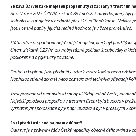
Získává ÚZSVM také majetek propadnutý či zabraný v trestním ne
Ano. V roce 2025 ÚZSVM získal 4 867 položek majetku, který byl pr
Jednalo se o majetek v hodnotě přes 319 milionů korun. Nejvíce 
jsou i cenné papíry, jejichž reálná hodnota je v čase proměnlivá.
Státu může propadnout nejrůznější majetek, který byl použitý ke 
činem získaný. ÚZSVM tak nabyl různá páčidla, šroubováky a kleště 
poškozené a hygienicky závadné.
Druhou skupinou jsou předměty užité k zastrašování nebo násilnos
Například střelné zbraně nebo záznamová technika připadají Polic
Trest propadnutí nemovitosti soudy ukládají méně často, nicmén
Největší položkou propadlou v trestním řízení byla budova v pražs
významnými položkami byly např. budova a byt v pražských Záběh
Co si představit pod pojmem odúmrť?
Odúmrť je v právním řádu České republiky obecně definována v ob