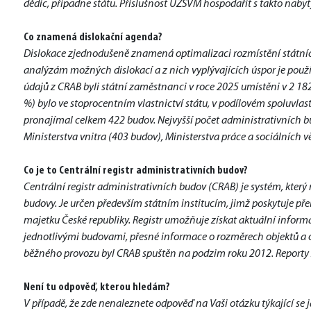
dědic, připadne státu. Příslušnost ÚZSVM hospodařit s takto nab
Co znamená dislokační agenda?
Dislokace zjednodušeně znamená optimalizaci rozmístění státních in
analýzám možných dislokací a z nich vyplývajících úspor je použí
údajů z CRAB byli státní zaměstnanci v roce 2025 umístěni v 2 18
%) bylo ve stoprocentním vlastnictví státu, v podílovém spoluvlast
pronajímal celkem 422 budov. Nejvyšší počet administrativních b
Ministerstva vnitra (403 budov), Ministerstva práce a sociálních v
Co je to Centrální registr administrativních budov?
Centrální registr administrativních budov (CRAB) je systém, který 
budovy. Je určen především státním institucím, jimž poskytuje př
majetku České republiky. Registr umožňuje získat aktuální informa
jednotlivými budovami, přesné informace o rozměrech objektů a o s
běžného provozu byl CRAB spuštěn na podzim roku 2012. Reporty z
Není tu odpověď, kterou hledám?
V případě, že zde nenaleznete odpověď na Vaši otázku týkající se 