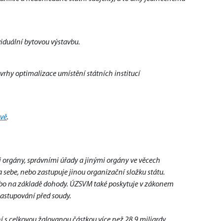
iduální bytovou výstavbu.
ávrhy optimalizace umístění státních institucí
ávě
.
 orgány, správními úřady a jinými orgány ve věcech 
 sebe, nebo zastupuje jinou organizační složku státu. 
ebo na základě dohody. ÚZSVM také poskytuje v zákonem 
astupování před soudy.
s celkovou žalovanou částkou více než 28,9 miliardy 