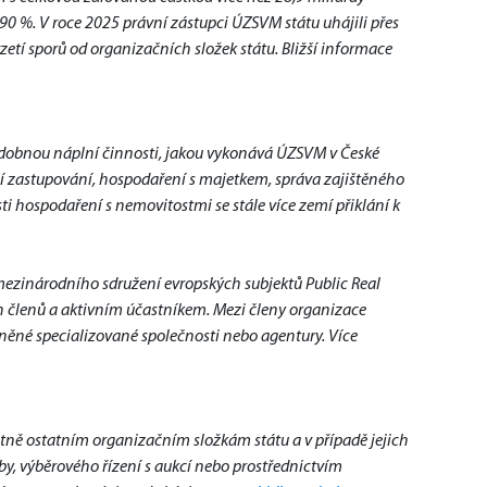
 %. V roce 2025 právní zástupci ÚZSVM státu uhájili přes 
etí sporů od organizačních složek státu. Bližší informace 
odobnou náplní činnosti, jakou vykonává ÚZSVM v České 
ní zastupování, hospodaření s majetkem, správa zajištěného 
sti hospodaření s nemovitostmi se stále více zemí přiklání k 
ezinárodního sdružení evropských subjektů Public Real 
h členů a aktivním účastníkem. Mezi členy organizace 
stněné specializované společnosti nebo agentury. Více 
                    
ě ostatním organizačním složkám státu a v případě jejich 
y, výběrového řízení s aukcí nebo prostřednictvím 