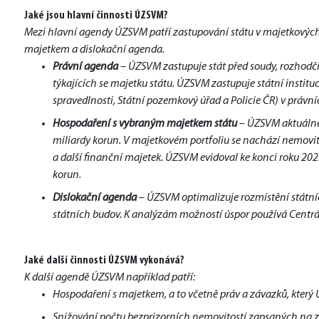
Jaké jsou hlavní činnosti ÚZSVM? 
Mezi hlavní agendy ÚZSVM patří zastupování státu v majetkovýc
majetkem a dislokační agenda.
Právní agenda
– ÚZSVM zastupuje stát před soudy, rozhodčí
týkajících se majetku státu. ÚZSVM zastupuje státní institu
spravedlnosti, Státní pozemkový úřad a Policie ČR) v práv
Hospodaření s vybraným majetkem státu
– ÚZSVM aktuálně 
miliardy korun. V majetkovém portfoliu se nachází nemovitý
a další finanční majetek. ÚZSVM evidoval ke konci roku 20
korun.
Dislokační agenda
– ÚZSVM optimalizuje rozmístění státní
státních budov. K analýzám možností úspor používá Centrál
Jaké další činnosti ÚZSVM vykonává?
K další agendě ÚZSVM například patří:
Hospodaření s majetkem, a to včetně práv a závazků, který 
Snižování počtu bezprizorních nemovitostí zapsaných na za