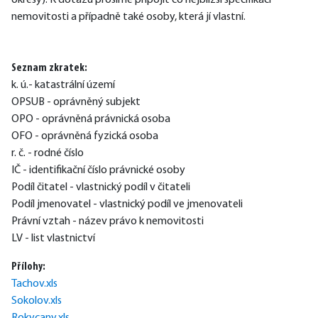
okresy). K dotazu prosíme připojit co nejbližší specifikaci 
nemovitosti a případně také osoby, která jí vlastní.
Seznam zkratek:
k. ú.- katastrální území
OPSUB - oprávněný subjekt
OPO - oprávněná právnická osoba
OFO - oprávněná fyzická osoba
r. č. - rodné číslo
IČ - identifikační číslo právnické osoby
Podíl čitatel - vlastnický podíl v čitateli
Podíl jmenovatel - vlastnický podíl ve jmenovateli
Právní vztah - název právo k nemovitosti
LV - list vlastnictví
Přílohy:
Tachov.xls
Sokolov.xls