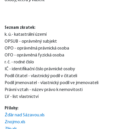
osoby, která jí vlastní.
Seznam zkratek:
k. ú.- katastrální území
OPSUB - oprávněný subjekt
OPO - oprávněná právnická osoba
OFO - oprávněná fyzická osoba
r. č. - rodné číslo
IČ - identifikační číslo právnické osoby
Podíl čitatel - vlastnický podíl v čitateli
Podíl jmenovatel - vlastnický podíl ve jmenovateli
Právní vztah - název právo k nemovitosti
LV - list vlastnictví
Přílohy:
Žďár nad Sázavou.xls
Znojmo.xls