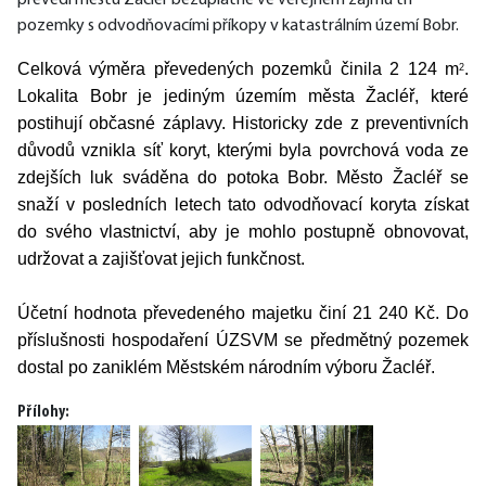
převedl městu Žacléř bezúplatně ve veřejném zájmu tři 
pozemky s odvodňovacími příkopy v katastrálním území Bobr. 
Celková výměra převedených pozemků činila 2 124 m
. 
2
Lokalita Bobr je jediným územím města Žacléř, které 
postihují občasné záplavy. Historicky zde z preventivních 
důvodů vznikla síť koryt, kterými byla povrchová voda ze 
zdejších luk sváděna do potoka Bobr. Město Žacléř se 
snaží v posledních letech tato odvodňovací koryta získat 
do svého vlastnictví, aby je mohlo postupně obnovovat, 
udržovat a zajišťovat jejich funkčnost. 
Účetní hodnota převedeného majetku činí 21 240 Kč. Do 
příslušnosti hospodaření ÚZSVM se předmětný pozemek 
dostal po zaniklém Městském národním výboru Žacléř.
Přílohy: