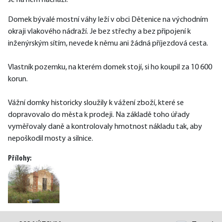
se na něm nachází.
Domek bývalé mostní váhy leží v obci Dětenice na východním 
okraji vlakového nádraží. Je bez střechy a bez připojení k 
inženýrským sítím, nevede k němu ani žádná příjezdová cesta.
Vlastník pozemku, na kterém domek stojí, si ho koupil za 10 600 
korun.
Vážní domky historicky sloužily k vážení zboží, které se 
dopravovalo do města k prodeji. Na základě toho úřady 
vyměřovaly daně a kontrolovaly hmotnost nákladu tak, aby 
nepoškodil mosty a silnice.
Přílohy: