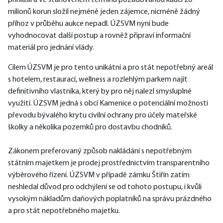
přihlásil a ve stanoveném termínu požadovanou kauci 20 
milionů korun složil nejméně jeden zájemce, nicméně žádný 
příhoz v průběhu aukce nepadl. ÚZSVM nyní bude 
vyhodnocovat další postup a rovněž připraví informační 
materiál pro jednání vlády.
Cílem ÚZSVM je pro tento unikátní a pro stát nepotřebný areál 
s hotelem, restaurací, wellness a rozlehlým parkem najít 
definitivního vlastníka, který by pro něj nalezl smysluplné 
využití. ÚZSVM jedná s obcí Kamenice o potenciální možnosti 
převodu bývalého krytu civilní ochrany pro účely mateřské 
školky a několika pozemků pro dostavbu chodníků.
Zákonem preferovaný způsob nakládání s nepotřebným 
státním majetkem je prodej prostřednictvím transparentního 
výběrového řízení. ÚZSVM v případě zámku Štiřín zatím 
neshledal důvod pro odchýlení se od tohoto postupu, i kvůli 
vysokým nákladům daňových poplatníků na správu prázdného 
a pro stát nepotřebného majetku.