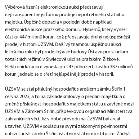
Výběrová řízení s elektronickou aukcí představují 
nejtransparentnější formu prodeje nepotřebného státního 
majetku. Úspěšně dopadla v poslední době například 
elektronická aukce pražského domu U Hybernů, který vynesl 
částku 447 milionů korun, což představuje druhý nejúspěšnější 
prodej v historii ÚZSVM. Další významnou úspěšnou aukcí 
letošního roku byl prodej bývalé budovy Ústavu pro studium 
totalitních režimů v Siwiecově ulici na pražském Žižkově. 
Elektronická aukce vynesla po 243 příhozech částku 387 milionů 
korun, jednalo se o třetí nejúspěšnější prodej v historii.
ÚZSVM se stal příslušný hospodařit s areálem zámku Štiřín 1. 
června 2023, a to na základě smlouvy o předání majetku a o 
změně příslušnosti hospodařit s majetkem státu uzavřené mezi 
ÚZSVM a Zámkem Štiřín, příspěvkovou organizací Ministerstva 
zahraničních věcí. Již v době převodu na ÚZSVM byl areál 
uzavřen. ÚZSVM v souladu se svými zákonnými povinnostmi 
nabízel areál zámku Štiřín ostatním státním institucím. Žádná 