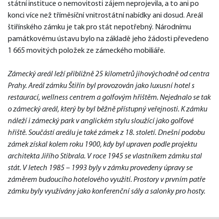
státní instituce o nemovitosti zájem neprojevila, a to ani po 
konci více než tříměsíční vnitrostátní nabídky ani dosud. Areál 
štiřínského zámku je tak pro stát nepotřebný. Národnímu 
památkovému ústavu bylo na základě jeho žádosti převedeno 
1 665 movitých položek ze zámeckého mobiliáře.
Zámecký areál leží přibližně 25 kilometrů jihovýchodně od centra 
Prahy. Areál zámku Štiřín byl provozován jako luxusní hotel s 
restaurací, wellness centrem a golfovým hřištěm. Nejednalo se tak 
o zámecký areál, který by byl běžně přístupný veřejnosti. K zámku 
náleží i zámecký park v anglickém stylu sloužící jako golfové 
hřiště. Součástí areálu je také zámek z 18. století. Dnešní podobu 
zámek získal kolem roku 1900, kdy byl upraven podle projektu 
architekta Jiřího Stibrala. V roce 1945 se vlastníkem zámku stal 
stát. V letech 1985 – 1993 byly v zámku provedeny úpravy se 
záměrem budoucího hotelového využití. Prostory v prvním patře 
zámku byly využívány jako konferenční sály a salonky pro hosty.