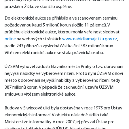
pozemky o výměře 2 424 metrů čtverečních v Siwiecově ulici na 
pražském Žižkově skončilo úspěšně. 
Do elektronické aukce se přihlásilo a ve stanoveném termínu 
požadovanou kauci 5 milionů korun složilo 11 zájemců. V 
průběhu elektronické aukce, kterou mohla veřejnost sledovat 
online
 na webových stránkách 
www.nabidkamajetku.gov.cz
, 
padlo 243 příhozů a výsledná částka činí 387 milionů korun. 
Vítězem elektronické aukce se stala právnická osoba.
ÚZSVM vyhověl žádosti hlavního města Prahy o tzv. dorovnání 
nejvyšší nabídky ve výběrovém řízení. Proto nyní ÚZSVM osloví 
město k dorovnání nejvyšší nabídky z výběrového řízení, tedy 
387 milionů korun. V případě že tak neučiní, uzavře ÚZSVM 
smlouvu s vítězem elektronické aukce.  
Budova v Siwiecově ulici byla dostavěna v roce 1975 pro Ústav 
ekonomických informací. V objektu následně sídlilo také 
Ministerstvo informatiky. V roce 2007 jej převzal Ústav pro 