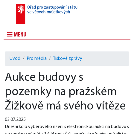
MENU
Úvod
Pro média
Tiskové zprávy
Aukce budovy s
pozemky na pražském
Žižkově má svého vítěze
03.07.2025
Dnešní kolo výběrového řízení s elektronickou aukcí na budovu s 